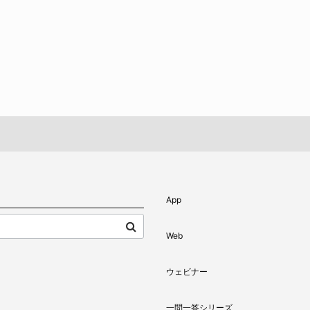
App
Web
ウェビナー
一問一答シリーズ