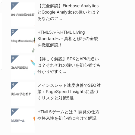
1
【完全解説】Firebase Analytics
とGoogle Analyticsの違いとは？
あなたのア…
2
HTML5からHTML Living
Standardへ - 真相と移行の全貌
を徹底解説！
3
【詳しく解説】SDKとAPIの違い
は？それぞれの違いを初心者でも
分かりやすく…
4
メインスレッド速度改善でSEO対
策：PageSpeed Insightsに基づ
くリスクと対策5選
5
HTML5ゲームとは？ 開発の仕方
や将来性を初心者に向けて解説