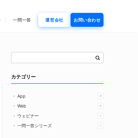
ー
一問一答
運営会社
お問い合わせ
カテゴリー
App
41
Web
61
ウェビナー
2
一問一答シリーズ
7