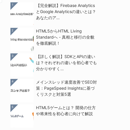
1
【完全解説】Firebase Analytics
とGoogle Analyticsの違いとは？
あなたのア…
2
HTML5からHTML Living
Standardへ - 真相と移行の全貌
を徹底解説！
3
【詳しく解説】SDKとAPIの違い
は？それぞれの違いを初心者でも
分かりやすく…
4
メインスレッド速度改善でSEO対
策：PageSpeed Insightsに基づ
くリスクと対策5選
5
HTML5ゲームとは？ 開発の仕方
や将来性を初心者に向けて解説