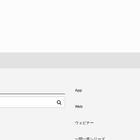
App
Web
ウェビナー
一問一答シリーズ