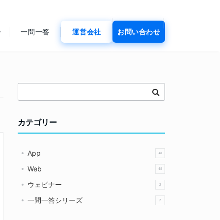
ー
一問一答
運営会社
お問い合わせ
カテゴリー
App
41
Web
61
ウェビナー
2
一問一答シリーズ
7