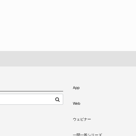
App
Web
ウェビナー
一問一答シリーズ