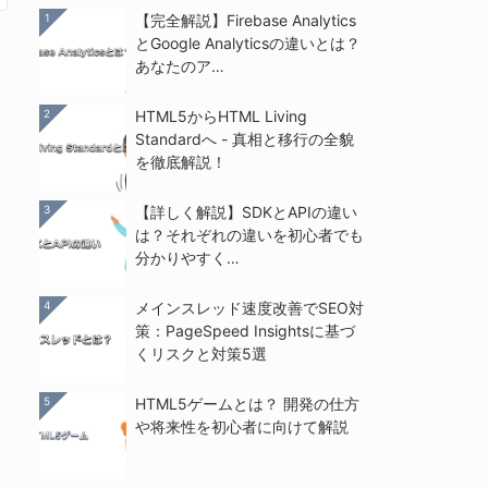
1
【完全解説】Firebase Analytics
とGoogle Analyticsの違いとは？
あなたのア…
2
HTML5からHTML Living
Standardへ - 真相と移行の全貌
を徹底解説！
3
【詳しく解説】SDKとAPIの違い
は？それぞれの違いを初心者でも
分かりやすく…
4
メインスレッド速度改善でSEO対
策：PageSpeed Insightsに基づ
くリスクと対策5選
5
HTML5ゲームとは？ 開発の仕方
や将来性を初心者に向けて解説