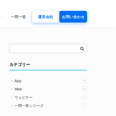
ー
一問一答
運営会社
お問い合わせ
カテゴリー
App
41
Web
61
ウェビナー
2
一問一答シリーズ
7