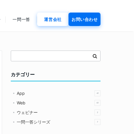
ー
一問一答
運営会社
お問い合わせ
カテゴリー
App
41
Web
61
ウェビナー
2
一問一答シリーズ
7