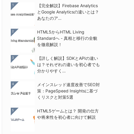
1
【完全解説】Firebase Analytics
とGoogle Analyticsの違いとは？
あなたのア…
2
HTML5からHTML Living
Standardへ - 真相と移行の全貌
を徹底解説！
3
【詳しく解説】SDKとAPIの違い
は？それぞれの違いを初心者でも
分かりやすく…
4
メインスレッド速度改善でSEO対
策：PageSpeed Insightsに基づ
くリスクと対策5選
5
HTML5ゲームとは？ 開発の仕方
や将来性を初心者に向けて解説