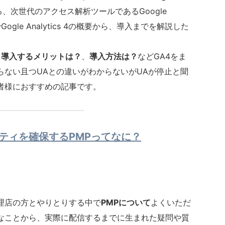
される、次世代のアクセス解析ツールであるGoogle
でGogle Analytics 4の概要から、導入までを解説した
、
導入するメリットは？
、
導入方法は？
などGA4をま
らない且つUAとの違いがわからないがUAが停止と聞
者様におすすめの記事です。
ティを確保するPMPってなに？
理店の方とやりとりする中で
PMPについて
よくいただ
なことから、実際に配信するまでに生まれた疑問や質